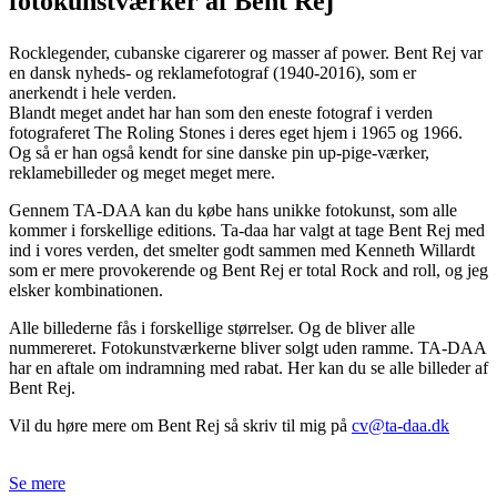
fotokunstværker af Bent Rej
Rocklegender, cubanske cigarerer og masser af power. Bent Rej var
en dansk nyheds- og reklamefotograf (1940-2016), som er
anerkendt i hele verden.
Blandt meget andet har han som den eneste fotograf i verden
fotograferet The Roling Stones i deres eget hjem i 1965 og 1966.
Og så er han også kendt for sine danske pin up-pige-værker,
reklamebilleder og meget meget mere.
Gennem TA-DAA kan du købe hans unikke fotokunst, som alle
kommer i forskellige editions. Ta-daa har valgt at tage Bent Rej med
ind i vores verden, det smelter godt sammen med Kenneth Willardt
som er mere provokerende og Bent Rej er total Rock and roll, og jeg
elsker kombinationen.
Alle billederne fås i forskellige størrelser. Og de bliver alle
nummereret. Fotokunstværkerne bliver solgt uden ramme. TA-DAA
har en aftale om indramning med rabat. Her kan du se alle billeder af
Bent Rej.
Vil du høre mere om Bent Rej så skriv til mig på
cv@ta-daa.dk
Se mere