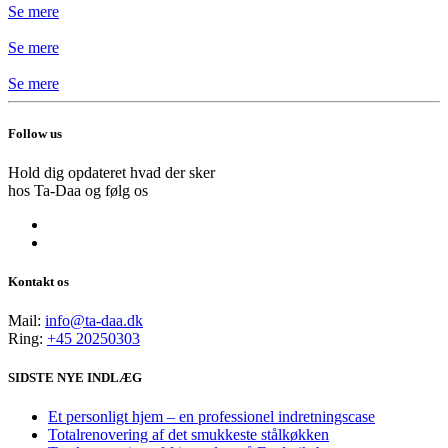
Se mere
Se mere
Se mere
Follow us
Hold dig opdateret hvad der sker
hos Ta-Daa og følg os
Kontakt os
Mail:
info@ta-daa.dk
Ring:
+45 20250303
SIDSTE NYE INDLÆG
Et personligt hjem – en professionel indretningscase
Totalrenovering af det smukkeste stålkøkken