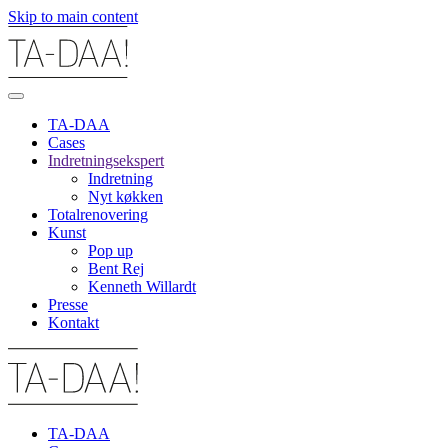
Skip to main content
TA-DAA
Cases
Indretningsekspert
Indretning
Nyt køkken
Totalrenovering
Kunst
Pop up
Bent Rej
Kenneth Willardt
Presse
Kontakt
TA-DAA