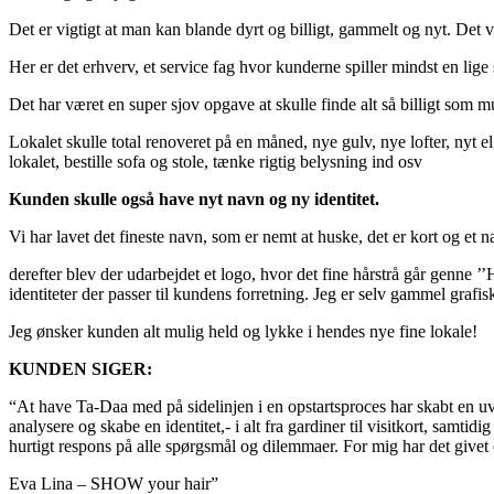
Det er vigtigt at man kan blande dyrt og billigt, gammelt og nyt. Det vi
Her er det erhverv, et service fag hvor kunderne spiller mindst en lige 
Det har været en super sjov opgave at skulle finde alt så billigt som m
Lokalet skulle total renoveret på en måned, nye gulv, nye lofter, nyt el,
lokalet, bestille sofa og stole, tænke rigtig belysning ind osv
Kunden skulle også have nyt navn og ny identitet.
Vi har lavet det fineste navn, som er nemt at huske, det er kort og et
derefter blev der udarbejdet et logo, hvor det fine hårstrå går genne ’’
identiteter der passer til kundens forretning. Jeg er selv gammel graf
Jeg ønsker kunden alt mulig held og lykke i hendes nye fine lokale!
KUNDEN SIGER:
“At have Ta-Daa med på sidelinjen i en opstartsproces har skabt en uvur
analysere og skabe en identitet,- i alt fra gardiner til visitkort, samt
hurtigt respons på alle spørgsmål og dilemmaer. For mig har det givet
Eva Lina – SHOW your hair”