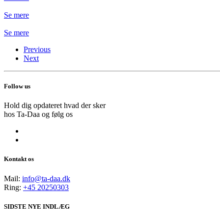
Se mere
Se mere
Previous
Next
Follow us
Hold dig opdateret hvad der sker
hos Ta-Daa og følg os
Kontakt os
Mail:
info@ta-daa.dk
Ring:
+45 20250303
SIDSTE NYE INDLÆG