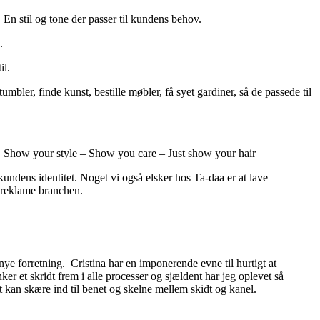
. En stil og tone der passer til kundens behov.
.
il.
tumbler, finde kunst, bestille møbler, få syet gardiner, så de passede til
rem! Show your style – Show you care – Just show your hair
 kundens identitet. Noget vi også elsker hos Ta-daa er at lave
i reklame branchen.
nye forretning. Cristina har en imponerende evne til hurtigt at
ker et skridt frem i alle processer og sjældent har jeg oplevet så
 kan skære ind til benet og skelne mellem skidt og kanel.