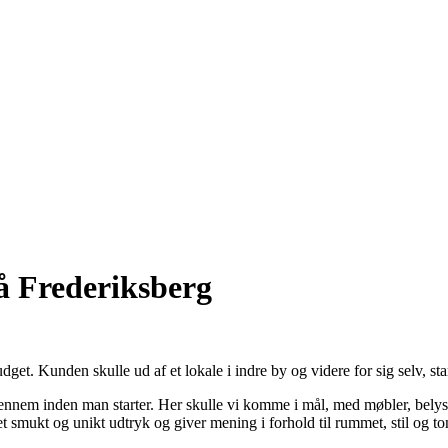
på Frederiksberg
udget. Kunden skulle ud af et lokale i indre by og videre for sig selv, s
g igennem inden man starter. Her skulle vi komme i mål, med møbler, belys
t smukt og unikt udtryk og giver mening i forhold til rummet, stil og to