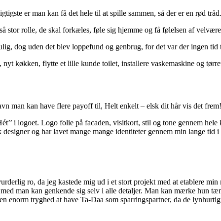
gtigste er man kan få det hele til at spille sammen, så der er en rød tråd
så stor rolle, de skal forkæles, føle sig hjemme og få følelsen af velvære
ulig, dog uden det blev loppefund og genbrug, for det var der ingen tid t
 nyt køkken, flytte et lille kunde toilet, installere vaskemaskine og tørre
 navn man kan have flere payoff til, Helt enkelt – elsk dit hår vis det f
Hét’’ i logoet. Logo folie på facaden, visitkort, stil og tone gennem hele
isk designer og har lavet mange mange identiteter gennem min lange tid 
derlig ro, da jeg kastede mig ud i et stort projekt med at etablere min 
idig med man kan genkende sig selv i alle detaljer. Man kan mærke hun tæn
 en enorm tryghed at have Ta-Daa som sparringspartner, da de lynhurtigt