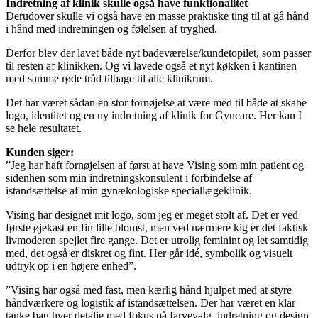
Indretning af klinik skulle også have funktionalitet
Derudover skulle vi også have en masse praktiske ting til at gå hånd
i hånd med indretningen og følelsen af tryghed.
Derfor blev der lavet både nyt badeværelse/kundetopilet, som passer
til resten af klinikken. Og vi lavede også et nyt køkken i kantinen
med samme røde tråd tilbage til alle klinikrum.
Det har været sådan en stor fornøjelse at være med til både at skabe
logo, identitet og en ny indretning af klinik for Gyncare. Her kan I
se hele resultatet.
Kunden siger:
”Jeg har haft fornøjelsen af først at have Vising som min patient og
sidenhen som min indretningskonsulent i forbindelse af
istandsættelse af min gynækologiske speciallægeklinik.
Vising har designet mit logo, som jeg er meget stolt af. Det er ved
første øjekast en fin lille blomst, men ved nærmere kig er det faktisk
livmoderen spejlet fire gange. Det er utrolig feminint og let samtidig
med, det også er diskret og fint. Her går idé, symbolik og visuelt
udtryk op i en højere enhed”.
”Vising har også med fast, men kærlig hånd hjulpet med at styre
håndværkere og logistik af istandsættelsen. Der har været en klar
tanke bag hver detalje med fokus på farvevalg, indretning og design.