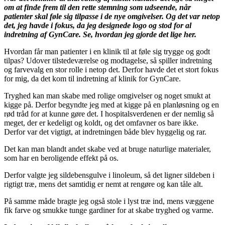
om at finde frem til den rette stemning som udseende, når
patienter skal føle sig tilpasse i de nye omgivelser. Og det var netop
det, jeg havde i fokus, da jeg designede logo og stod for al
indretning af GynCare. Se, hvordan jeg gjorde det lige her.
Hvordan får man patienter i en klinik til at føle sig trygge og godt
tilpas? Udover tilstedeværelse og modtagelse, så spiller indretning
og farvevalg en stor rolle i netop det. Derfor havde det et stort fokus
for mig, da det kom til indretning af klinik for GynCare.
Tryghed kan man skabe med rolige omgivelser og noget smukt at
kigge på. Derfor begyndte jeg med at kigge på en planløsning og en
rød tråd for at kunne gøre det. I hospitalsverdenen er der nemlig så
meget, der er kedeligt og koldt, og det omfavner os bare ikke.
Derfor var det vigtigt, at indretningen både blev hyggelig og rar.
Det kan man blandt andet skabe ved at bruge naturlige materialer,
som har en beroligende effekt på os.
Derfor valgte jeg sildebensgulve i linoleum, så det ligner sildeben i
rigtigt træ, mens det samtidig er nemt at rengøre og kan tåle alt.
På samme måde bragte jeg også stole i lyst træ ind, mens væggene
fik farve og smukke tunge gardiner for at skabe tryghed og varme.