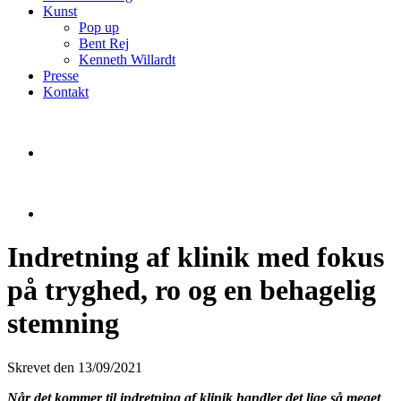
Kunst
Pop up
Bent Rej
Kenneth Willardt
Presse
Kontakt
Indretning af klinik med fokus
på tryghed, ro og en behagelig
stemning
Skrevet den 13/09/2021
Når det kommer til indretning af klinik handler det lige så meget