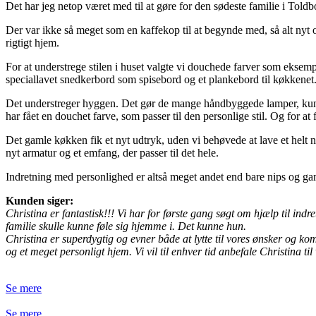
Det har jeg netop været med til at gøre for den sødeste familie i Told
Der var ikke så meget som en kaffekop til at begynde med, så alt nyt o
rigtigt hjem.
For at understrege stilen i huset valgte vi douchede farver som eksem
speciallavet snedkerbord som spisebord og et plankebord til køkkenet
Det understreger hyggen. Det gør de mange håndbyggede lamper, kunst, 
har fået en douchet farve, som passer til den personlige stil. Og for at f
Det gamle køkken fik et nyt udtryk, uden vi behøvede at lave et helt 
nyt armatur og et emfang, der passer til det hele.
Indretning med personlighed er altså meget andet end bare nips og gaml
Kunden siger:
Christina er fantastisk!!! Vi har for første gang søgt om hjælp til ind
familie skulle kunne føle sig hjemme i. Det kunne hun.
Christina er superdygtig og evner både at lytte til vores ønsker og ko
og et meget personligt hjem. Vi vil til enhver tid anbefale Christina ti
Se mere
Se mere