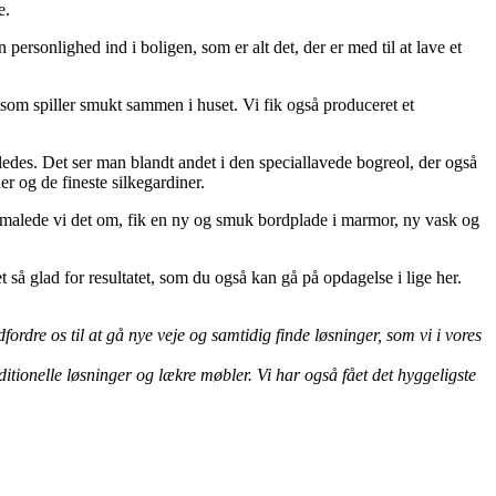
e.
ersonlighed ind i boligen, som er alt det, der er med til at lave et
 som spiller smukt sammen i huset. Vi fik også produceret et
ledes. Det ser man blandt andet i den speciallavede bogreol, der også
der og de fineste silkegardiner.
or malede vi det om, fik en ny og smuk bordplade i marmor, ny vask og
så glad for resultatet, som du også kan gå på opdagelse i lige her.
ordre os til at gå nye veje og samtidig finde løsninger, som vi i vores
itionelle løsninger og lækre møbler. Vi har også fået det hyggeligste