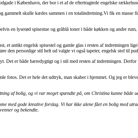
bodgade i København, der bor i et af de eftertragtede engelske rækkehus
g gammelt skulle kædes sammen i en totalindretning.Vi fik en masse fin p
pelvis en lyserød spisestue og gråblå toner i både køkken og andre rum,
.
et antikt engelsk spisestel og gamle glas i resten af indretningen lige
øre den personlige stil helt ud valgte vi også tapeter, engelsk stof til pu
nyt. Det er både bæredygtigt og i stil med resten af indretningen. Derf
e fotos. Det er hele det udtryk, man skaber i hjemmet. Og jeg er blevet 
retning af bolig, og vi var meget spændte på, om Christina kunne både udf
mme med gode kreative forslag. Vi har ikke alene fået en bolig med utrad
l venner og bekendte.