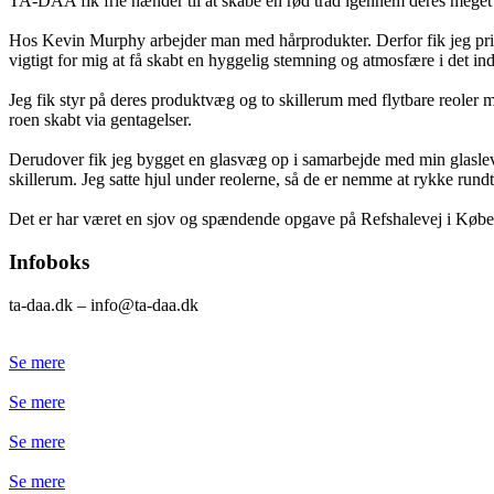
TA-DAA fik frie hænder til at skabe en rød tråd igennem deres meget rå
Hos Kevin Murphy arbejder man med hårprodukter. Derfor fik jeg pri
vigtigt for mig at få skabt en hyggelig stemning og atmosfære i det ind
Jeg fik styr på deres produktvæg og to skillerum med flytbare reoler
roen skabt via gentagelser.
Derudover fik jeg bygget en glasvæg op i samarbejde med min glasleve
skillerum. Jeg satte hjul under reolerne, så de er nemme at rykke rundt
Det er har været en sjov og spændende opgave på Refshalevej i Køben
Infoboks
ta-daa.dk – info@ta-daa.dk
Se mere
Se mere
Se mere
Se mere