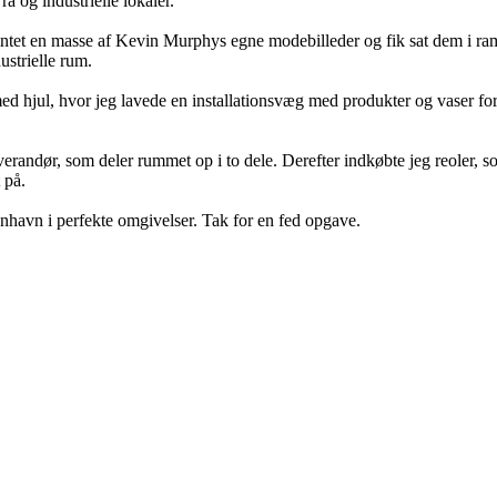
 og industrielle lokaler.
ntet en masse af Kevin Murphys egne modebilleder og fik sat dem i ram
ustrielle rum.
 med hjul, hvor jeg lavede en installationsvæg med produkter og vaser 
randør, som deler rummet op i to dele. Derefter indkøbte jeg reoler, s
 på.
havn i perfekte omgivelser. Tak for en fed opgave.