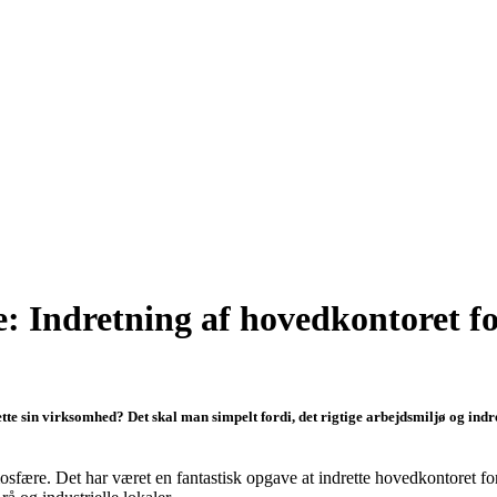
e: Indretning af hovedkontoret 
ette sin virksomhed? Det skal man simpelt fordi, det rigtige arbejdsmiljø og in
mosfære. Det har været en fantastisk opgave at indrette hovedkontoret