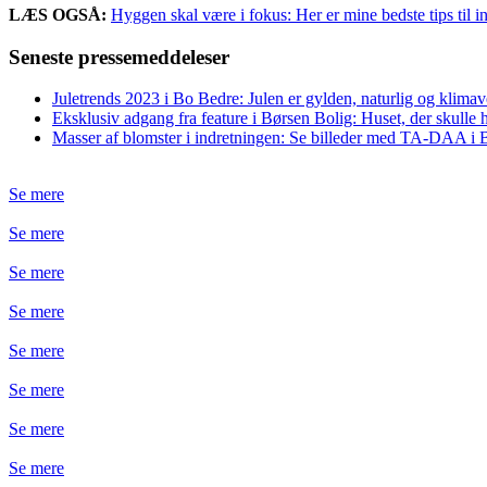
LÆS OGSÅ:
Hyggen skal være i fokus: Her er mine bedste tips til 
Seneste pressemeddeleser
Juletrends 2023 i Bo Bedre: Julen er gylden, naturlig og klimav
Eksklusiv adgang fra feature i Børsen Bolig: Huset, der skulle h
Masser af blomster i indretningen: Se billeder med TA-DAA i
Se mere
Se mere
Se mere
Se mere
Se mere
Se mere
Se mere
Se mere