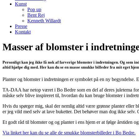
Kunst
Pop up
Bent Rej
Kenneth Willardt
Presse
Kontakt
Masser af blomster i indretnin
Personligt kan jeg ikke få nok af farverige blomster i indretningen. Og som indr
altid hjælpe dig med. Her kan du se en masse smukke billeder fra mit eget hje
Planter og blomster i indretningen er symbolet på en ny begyndelse. En
TA-DAA har netop været i Bo Bedre som en del af deres juletema for
måske selv blive inspireret til, hvordan du kan bruge blomster i indr
Hvis du spørger mig, skal der nemlig altid være grønne planter eller b
er jeg vild med selv at lave buketter. Det behøver man dog ikke selv. 
Et godt råd til blomster og og planter i ens hjem er at følge årstiden og
Via linket her kan du se alle de smukke blomsterbilleder i Bo Bedre.