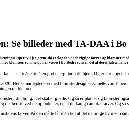
gen: Se billeder med TA-DAA i Bo
etningsekspert vil jeg gerne slå et slag for, at de rigtige farver og blomster med
m med blomster, som netop har været i Bo Bedre som en del af deres juletema for
 fantastisk måde at få en god energi ind i dit hjem. Og er der noget sm
 2020. Her samarbejdede vi med blomsterdesigner Annette von Einem. O
etningen derhjemme.
lomster i din bolig. Det skaber glæde. Og så er planter og blomster også
Og det bedste ved netop buketter, er, at du kan gå amok i farver. Og så s
 årstidens farver. På den måde får man lidt af det naturlige liv med i sin 