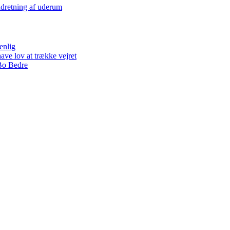
indretning af uderum
enlig
ave lov at trække vejret
 Bo Bedre